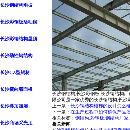
长沙钢结构雨披
长沙彩钢板活动房
长沙彩钢结构屋顶
长沙劲性钢结构
长沙CZ型钢材
长沙横向墙面板
长沙钢结构,长沙彩钢板,长沙钢结构
限公司是一家优秀的长沙钢结构,长沙
上一条：
长沙钢结构楼梯的设计怎么
长沙楼顶加层
下一条：
在生产过程中如何确保产品
相关标签：
钢结构
,
彩钢板
,
钢结构厂家
,
长沙商场采光顶
相关新闻