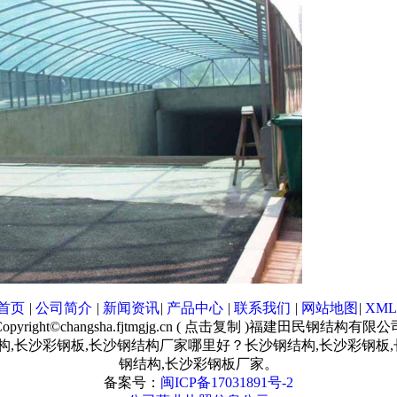
首页
|
公司简介
|
新闻资讯
|
产品中心
|
联系我们
|
网站地图
|
XML
opyright©
changsha.fjtmgjg.cn
(
点击复制
)福建田民钢结构有限公
构,长沙彩钢板,长沙钢结构厂家哪里好？长沙钢结构,长沙彩钢
钢结构,长沙彩钢板厂家。
备案号：
闽ICP备17031891号-2