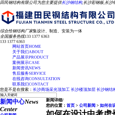
田民钢结构有限公司为您主要提供
长沙钢结构
,长沙彩钢板,长
综合性钢结构厂家
集设计、制造、安装为一体
全国服务热线
133 1377 6363
133 1377 6363
网站首页
HOME
关于我们
ABOUT
产品展示
PRODUCT
案例展示
CASE
新闻资讯
NEWS
售后服务
SERVICE
在线咨询
CONSULTATION
联系我们
CONTACT
您是不是在搜索：
长沙商场采光顶加工
长沙楼顶加层
长沙钢结
新闻详细
/
新闻中心
News
您的位置：
首页
>
公司新闻
>
如何在
Center
如何在设计中考虑