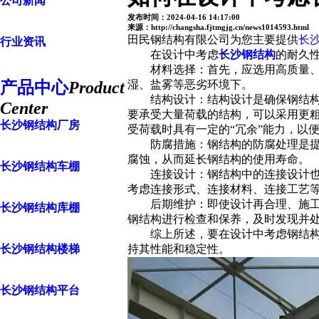
公司新闻
发布时间：2024-04-16 14:17:00
来源：http://changsha.fjtmgjg.cn/news1014593.html
田民钢结构有限公司为您主要提供
长
行业资讯
在设计中考虑
长沙钢结构
的耐久
材料选择：首先，应选用高质量、高
产品中心
Product
湿、盐雾等恶劣环境下。
结构设计：结构设计是确保钢结构耐
Center
要承受大量荷载的结构，可以采用更
长沙钢结构厂房
受荷载时具有一定的“冗余”能力，以
防腐措施：钢结构的防腐处理是提高
腐蚀，从而延长钢结构的使用寿命。
长沙钢结构车棚
连接设计：钢结构中的连接设计也是
考虑连接形式、连接材料、连接工艺
后期维护：即使设计再合理、施工再
长沙钢结构库棚
钢结构进行检查和保养，及时发现并
综上所述，要在设计中考虑钢结构的
长沙钢结构楼梯
持其性能和稳定性。
长沙钢结构平台