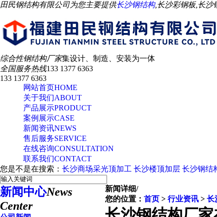
田民钢结构有限公司为您主要提供
长沙钢结构
,长沙彩钢板,长
综合性钢结构厂家
集设计、制造、安装为一体
全国服务热线
133 1377 6363
133 1377 6363
网站首页
HOME
关于我们
ABOUT
产品展示
PRODUCT
案例展示
CASE
新闻资讯
NEWS
售后服务
SERVICE
在线咨询
CONSULTATION
联系我们
CONTACT
您是不是在搜索：
长沙商场采光顶加工
长沙楼顶加层
长沙钢结
新闻详细
/
新闻中心
News
您的位置：
首页
>
行业资讯
>
长
Center
长沙钢结构厂家