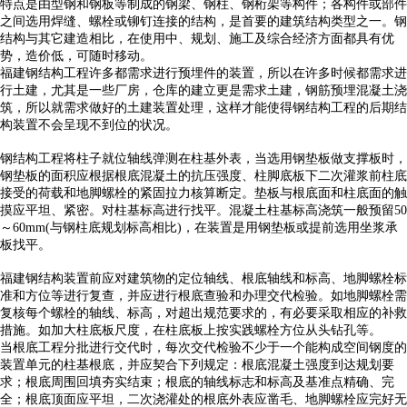
特点是由型钢和钢板等制成的钢梁、钢柱、钢桁架等构件；各构件或部件
之间选用焊缝、螺栓或铆钉连接的结构，是首要的建筑结构类型之一。钢
结构与其它建造相比，在使用中、规划、施工及综合经济方面都具有优
势，造价低，可随时移动。
福建
钢结构工程
许多都需求进行预埋件的装置，所以在许多时候都需求进
行土建，尤其是一些厂房，仓库的建立更是需求土建，钢筋预埋混凝土浇
筑，所以就需求做好的土建装置处理，这样才能使得钢结构工程的后期结
构装置不会呈现不到位的状况。
钢结构工程将柱子就位轴线弹测在柱基外表，当选用钢垫板做支撑板时，
钢垫板的面积应根据根底混凝土的抗压强度、柱脚底板下二次灌浆前柱底
接受的荷载和地脚螺栓的紧固拉力核算断定。垫板与根底面和柱底面的触
摸应平坦、紧密。对柱基标高进行找平。混凝土柱基标高浇筑一般预留50
～60mm(与钢柱底规划标高相比)，在装置是用钢垫板或提前选用坐浆承
板找平。
福建
钢结构装置前应对建筑物的定位轴线、根底轴线和标高、地脚螺栓标
准和方位等进行复查，并应进行根底查验和办理交代检验。如地脚螺栓需
复核每个螺栓的轴线、标高，对超出规范要求的，有必要采取相应的补救
措施。如加大柱底板尺度，在柱底板上按实践螺栓方位从头钻孔等。
当根底工程分批进行交代时，每次交代检验不少于一个能构成空间钢度的
装置单元的柱基根底，并应契合下列规定：根底混凝土强度到达规划要
求；根底周围回填夯实结束；根底的轴线标志和标高及基准点精确、完
全；根底顶面应平坦，二次浇灌处的根底外表应凿毛、地脚螺栓应完好无