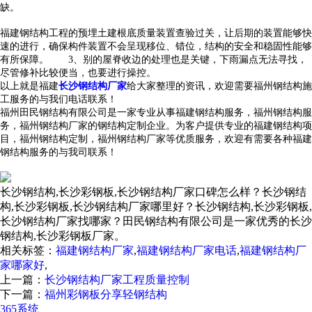
缺。
福建
钢结构工程的预埋土建根底质量装置查验过关，让后期的装置能够快
速的进行，确保构件装置不会呈现移位、错位，结构的安全和稳固性能够
有所保障。 3、别的屋脊收边的处理也是关键，下雨漏点无法寻找，
尽管修补比较便当，也要进行操控。
以上就是福建
长沙钢结构厂家
给大家整理的资讯，欢迎需要福州钢结构施
工服务的与我们电话联系！
福州田民钢结构有限公司是一家专业从事福建钢结构服务，福州钢结构服
务，福州钢结构厂家的钢结构定制企业。为客户提供专业的福建钢结构项
目，福州钢结构定制，福州钢结构厂家等优质服务，欢迎有需要各种福建
钢结构服务的与我司联系！
长沙钢结构,长沙彩钢板,长沙钢结构厂家口碑怎么样？长沙钢结
构,长沙彩钢板,长沙钢结构厂家哪里好？长沙钢结构,长沙彩钢板,
长沙钢结构厂家找哪家？田民钢结构有限公司是一家优秀的长沙
钢结构,长沙彩钢板厂家。
相关标签：
福建钢结构厂家
,
福建钢结构厂家电话
,
福建钢结构厂
家哪家好
,
上一篇：
长沙钢结构厂家工程质量控制
下一篇：
福州彩钢板分享轻钢结构
365系统