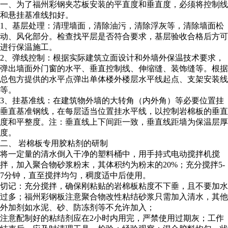
一、为了福州彩钢夹芯板安装的平直度和垂直度，必须将控制线
和悬挂基准线扣好。
1、基层处理：清理墙面，清除油污，清除浮灰等，清除墙面松
动、风化部分。检查找平层是否符合要求，基层验收合格后方可
进行保温施工。
2、弹线控制：根据实际建筑立面设计和外墙外保温技术要求，
弹出墙面外门窗的水平、垂直控制线、伸缩缝、装饰缝等。根据
总包方提供的水平点弹出单体楼外楼层水平线起点、支架安装线
等。
3、挂基准线：在建筑物外墙的大转角（内外角）等必要位置挂
垂直基准钢线，在每层适当位置挂水平线，以控制岩棉板的垂直
度和平整度。注：垂直线上下间距一致，垂直线距墙为保温层厚
度。
二、 岩棉板专用胶粘剂的研制
将一定量的清水倒入干净的塑料桶中，用手持式电动搅拌机搅
拌，加入聚合物砂浆粉末，其体积约为粉末的20%；充分搅拌5-
7分钟，直至搅拌均匀，稠度适中后使用。
切记：充分搅拌，确保刚粘贴的岩棉板粘度不下垂，且不要加水
过多；福州彩钢板注意聚合物改性粘结砂浆只需加入清水，其他
外加剂如水泥、砂、防冻剂等不允许加入；
注意配制好的粘结剂应在2小时内用完，严禁使用过期灰；工作