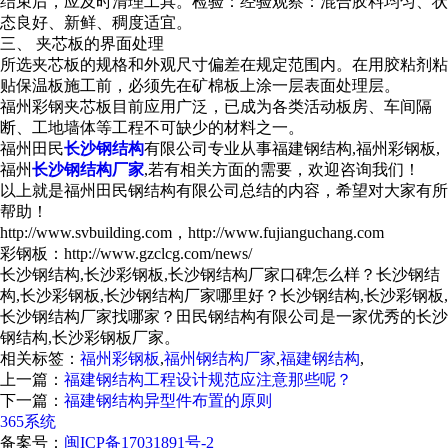
结束后，应及时清理工具。检验：经验观察：混合胶料均匀、状
态良好、新鲜、稠度适宜。
三、 夹芯板的界面处理
所选夹芯板的规格和外观尺寸偏差在规定范围内。在用胶粘剂粘
贴保温板施工前，必须先在矿棉板上涂一层表面处理层。
福州彩钢夹芯板目前应用广泛，已成为各类活动板房、车间隔
断、工地墙体等工程不可缺少的材料之一。
福州田民
长沙钢结构
有限公司专业从事福建钢结构,福州彩钢板,
福州
长沙钢结构厂家
,若有相关方面的需要，欢迎咨询我们！
以上就是福州田民钢结构有限公司总结的内容，希望对大家有所
帮助！
http://www.svbuilding.com，http://www.fujianguchang.com
彩钢板：http://www.gzclcg.com/news/
长沙钢结构,长沙彩钢板,长沙钢结构厂家口碑怎么样？长沙钢结
构,长沙彩钢板,长沙钢结构厂家哪里好？长沙钢结构,长沙彩钢板,
长沙钢结构厂家找哪家？田民钢结构有限公司是一家优秀的长沙
钢结构,长沙彩钢板厂家。
相关标签：
福州彩钢板
,
福州钢结构厂家
,
福建钢结构
,
上一篇：
福建钢结构工程设计规范应注意那些呢？
下一篇：
福建钢结构异型件布置的原则
365系统
备案号：
闽ICP备17031891号-2