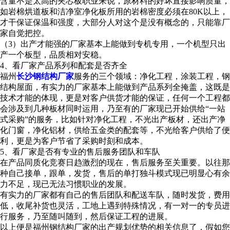
含量不是太高的夹芯板职业来说，原材料的好坏直接影响质量，
如岩棉烘道板和洁净室净化板所用的岩棉密度必须在80K以上，
才干保证保温和强度，大部分人对这个是没有概念的，只能靠厂
家自觉把控。
（3）出产才能强的厂家基本上能做到专机专用，一个机型只出
产一个板型，品质相对安稳。
4、看厂家产品系列和配套是否齐全
福州
长沙钢结构厂家
服务的三个领域：净化工程，涂装工程，钢
结构屋面，有实力的厂家基本上能做到产品系列全掩盖，这既是
技术才能的体现，更是对客户供货才能的保证，任何一个工程都
会涉及到几种板材同时运用，乃至有的厂家现已开始供给“一站
式采购”的服务，比如针对净化工程，不光出产板材，还出产净
化门窗，净化铝材，供给五金类的配套等，不光给客户供给了便
利，更是为客户节省了采购时刻和成本。
5、看厂家是否有专业的售后服务团队和车队
在产品同质化竞赛日趋激烈的现在，售后服务至关重要。以往那
种自己接单，跟单，发货，售后的单打独斗模式现已明显心有余
力不足，现已无法习惯职业的发展。
有实力的厂家都有自己的售后团队和配送车队，随时发货，费用
低，收尾补货也灵活，工地上遇到特殊情况，有一对一的专员进
行服务，乃至随叫随到，然后保证工程的进展。
以上便是福州钢结构厂家的出产规划优势的相关信息了，假如您