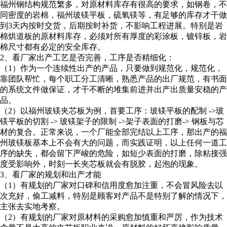
福州钢结构规范繁多，对原材料库存有很高的要求，如钢卷，不
同密度的岩棉，福州玻镁平板，硫氧镁等，有足够的库存才干做
到3天内按时交货，后期按时补货，不影响工程进展。特别是岩
棉烘道板的原材料库存，必须对所有厚度的彩涂板，镀锌板，岩
棉尺寸都有必定的安全库存。
2、看厂家出产工艺是否完善，工序是否精细化：
（1）作为一个连续性出产的产品，只要做到规范化，规范化，
靠团队帮忙，每个职工分工清晰，熟悉产品的出厂规范，有书面
的系统文件做保证，才干不断的堆集前进并出产出质量安稳的产
品。
（2）以福州玻镁夹芯板为例，首要工序：玻镁平板的配制 ->玻
镁平板的切割 -> 玻镁架子的限制 ->架子表面的打磨-> 钢板与芯
材的复合。正常来说，一个厂能全部完结以上工序，那出产的福
州玻镁板基本上不会有大的问题，而实践证明，以上任何一道工
序的缺失，都会留下严峻的危险，如短少表面的打磨，除粘接强
度受影响外，时刻一长夹芯板就会有脱胶，起泡的现象。
3、看厂家的规划和出产才能
（1）有规划的厂家对口碑和信用度愈加注重，不会冒风险去以
次充好，偷工减料，特别是顾客对产品不是特别了解的情况下，
主张去实地考察。
（2）有规划的厂家对原材料的采购愈加慎重和严厉，作为技术