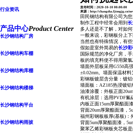
发布时间：2020-10-10 00:00:00
行业资讯
来源：http://changsha.fjtmgjg.cn/ne
田民钢结构有限公司为您
制作工程中经常会用到
长
产品中心
Product Center
多人还是不了解，对如何
一般来说，彩钢板分上下两
长沙钢结构厂房
当然也有特殊情况，有些活动
假如是室外简易的
长沙彩
长沙钢结构车棚
国际规范的净化厂房，手
板的填充料使不得用聚氯
墙面外层板采用G550高
长沙钢结构库棚
±0.02mm。墙面保温材
彩钢板镀层含分量：镀铝锌量
墙面板：AZ185热浸镀
长沙钢结构楼梯
油漆涂覆：外板正面20u
有机涂层：选用PVDF氟
内板正面15um厚聚酯面
长沙钢结构平台
背面20um厚聚酯面漆，5
福州彩钢板板厚(基板)：外
长沙钢结构雨披
背面5um厚聚酯面漆，5
聚苯乙烯彩钢板夹芯板是