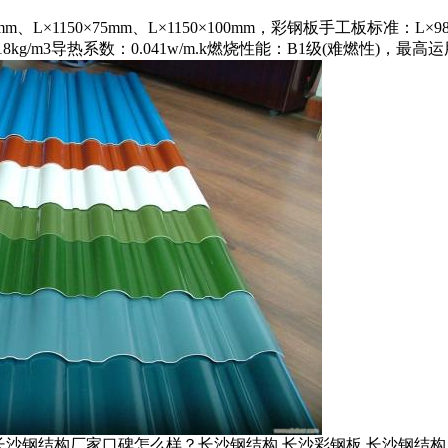
mm、L×1150×75mm、L×1150×100mm，彩钢板手工板标准：L×9
8kg/m3导热系数：0.041w/m.k燃烧性能：B1级(难燃性)，最高
,长沙钢结构厂家口碑怎么样？长沙钢结构,长沙彩钢板,长沙钢结