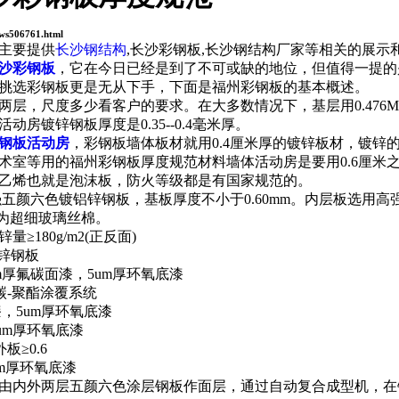
ws506761.html
主要提供
长沙钢结构
,长沙彩钢板,长沙钢结构厂家等相关的展示
沙彩钢板
，它在今日已经是到了不可或缺的地位，但值得一提的
挑选彩钢板更是无从下手，下面是福州彩钢板的基本概述。
层，尺度多少看客户的要求。在大多数情况下，基层用0.476MM
房镀锌钢板厚度是0.35--0.4毫米厚。
钢板活动房
，彩钢板墙体板材就用0.4厘米厚的镀锌板材，镀锌的
术室等用的福州彩钢板厚度规范材料墙体活动房是要用0.6厘米之
乙烯也就是泡沫板，防火等级都是有国家规范的。
强五颜六色镀铝锌钢板，基板厚度不小于0.60mm。内层板选用高
料为超细玻璃丝棉。
≥180g/m2(正反面)
铝锌钢板
m厚氟碳面漆，5um厚环氧底漆
碳-聚酯涂覆系统
漆，5um厚环氧底漆
um厚环氧底漆
板≥0.6
um厚环氧底漆
由内外两层五颜六色涂层钢板作面层，通过自动复合成型机，在