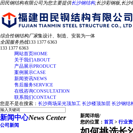
田民钢结构有限公司为您主要提供
长沙钢结构
,长沙彩钢板,长
综合性钢结构厂家
集设计、制造、安装为一体
全国服务热线
133 1377 6363
133 1377 6363
网站首页
HOME
关于我们
ABOUT
产品展示
PRODUCT
案例展示
CASE
新闻资讯
NEWS
售后服务
SERVICE
在线咨询
CONSULTATION
联系我们
CONTACT
您是不是在搜索：
长沙商场采光顶加工
长沙楼顶加层
长沙钢结
新闻详细
/
新闻中心
News Center
您的位置：
首页
>
行业资
公司新闻
如何挑选长