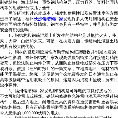
制钢结构，海上结构，重型钢结构单元，压力容器，资料处理结
构等的组成部分或几乎全部。
尽管研讨和讨论就成本，强度和耐用性以及装置速度等方面
进行了阐述，福州
长沙钢结构厂家
发现许多人仍对钢结构在安全
性方面的优势特怀疑情绪。钢本身具有一些特性，并且其行为对
安全有积极影响。
1．钢结构和钢筋混凝土所发生的结构都足以抵抗火灾，强
风，大雪，白蚁和火灾。可是，在抗震方面，钢结构比混凝土结
构具有较大的优势。
2、钢材的轻质和延展性有助于结构框架吸收并削减地震的
破坏性影响。福州钢结构厂家发现高强度钢衔接允许接缝处稍微
变形，但设法防止构件分离，从而防止修建物或部分在压力下容
易坍毁。依据《纽约时报》的一筒文章，在地震地区，钢材的功
能优于混凝土。终究，这便是为什么地震多发的日本通常防止在
高等级修建中运用混凝土的原因。这是因为混凝土坚硬，沉重且
缺少弹性。
3、福州钢结构厂家发现钢结构是可导电的或良好接地的，
不太可能被雷击或损坏。钢结构修建物允许雷电流无害地经过钢
构件，然后进入地上。耐电性更高的资料在遭受雷击时更容易吸
收结构损坏。具有正确装置的避雷体系的钢结构修建物能够抵御
令人恐惧的1,000,000伏特的电力。