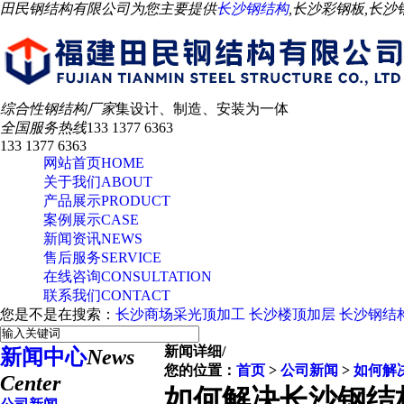
田民钢结构有限公司为您主要提供
长沙钢结构
,长沙彩钢板,长
综合性钢结构厂家
集设计、制造、安装为一体
全国服务热线
133 1377 6363
133 1377 6363
网站首页
HOME
关于我们
ABOUT
产品展示
PRODUCT
案例展示
CASE
新闻资讯
NEWS
售后服务
SERVICE
在线咨询
CONSULTATION
联系我们
CONTACT
您是不是在搜索：
长沙商场采光顶加工
长沙楼顶加层
长沙钢结
新闻详细
/
新闻中心
News
您的位置：
首页
>
公司新闻
>
如何解
Center
如何解决长沙钢结