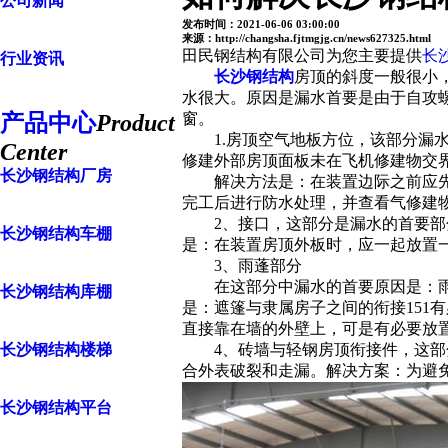
公司新闻
发布时间：2021-06-06 03:00:00
来源：http://changsha.fjtmgjg.cn/news627325.html
田民钢结构有限公司为您主要提供
长
行业资讯
长沙钢结构
房顶的斜度一般很小
水很大。原因是漏水首要是由于自攻
产品中心
Product
窗。
1.房顶空气地板方位，该部分漏水
Center
修建外部房顶面板未在飞机修建物交
长沙钢结构厂房
解决方法是：在装置边际之前应先放
完工后进行防水处理，并查看气修建
2、接口，这部分是漏水的首要部分
长沙钢结构车棚
是：在装置房顶外板时，应一起放置一
3、雨蓬部分
在这部分中漏水的首要原因是：雨蓬
长沙钢结构库棚
是：遮篷与隶属房子之间的衔接151
直接靠在墙的外壁上，可是有必要放
长沙钢结构楼梯
4、砖墙与轻钢房顶衔接件，这部分
合外表破裂和走漏。解决方案：为避
长沙钢结构平台