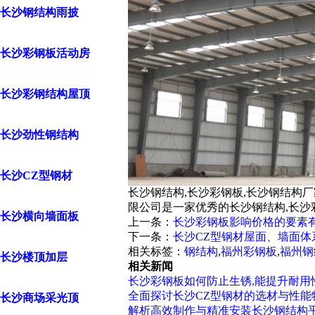
长沙钢结构雨披
长沙彩钢板活动房
长沙彩钢结构屋顶
长沙劲性钢结构
长沙CZ型钢材
长沙钢结构,长沙彩钢板,长沙钢结构
限公司是一家优秀的长沙钢结构,长沙
长沙横向墙面板
上一条：
长沙彩钢板影响价格的要素
下一条：
长沙CZ型钢材屋面、墙面体
相关标签：
钢结构
,
福州彩钢板
,
福州钢
长沙楼顶加层
相关新闻
长沙彩钢板如何防止生锈,能提升耐用
全面探讨长沙CZ型钢材的选材与性能
长沙商场采光顶
解析高效制作与精准安装长沙钢结构