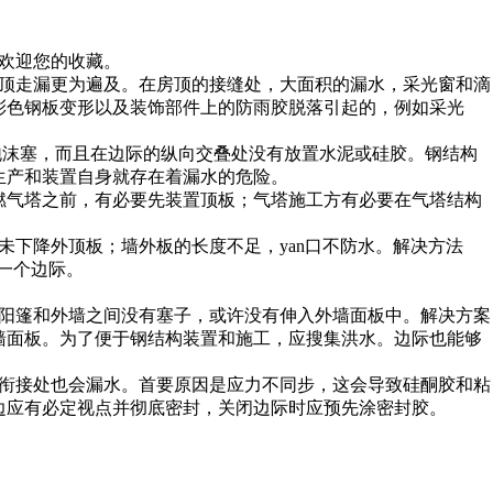
，欢迎您的收藏。
房顶走漏更为遍及。在房顶的接缝处，大面积的漏水，采光窗和滴
彩色钢板变形以及装饰部件上的防雨胶脱落引起的，例如采光
沫塞，而且在边际的纵向交叠处没有放置水泥或硅胶。钢结构
生产和装置自身就存在着漏水的危险。
气塔之前，有必要先装置顶板；气塔施工方有必要在气塔结构
下降外顶板；墙外板的长度不足，yan口不防水。解决方法
一个边际。
阳篷和外墙之间没有塞子，或许没有伸入外墙面板中。解决方案
外墙面板。为了便于钢结构装置和施工，应搜集洪水。边际也能够
衔接处也会漏水。首要原因是应力不同步，这会导致硅酮胶和粘
边应有必定视点并彻底密封，关闭边际时应预先涂密封胶。