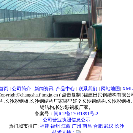
首页
|
公司简介
|
新闻资讯
|
产品中心
|
联系我们
|
网站地图
|
XML
opyright©
changsha.fjtmgjg.cn
(
点击复制
)福建田民钢结构有限公
构,长沙彩钢板,长沙钢结构厂家哪里好？长沙钢结构,长沙彩钢
钢结构,长沙彩钢板厂家。
备案号：
闽ICP备17031891号-2
公司营业执照信息公示
热门城市推广:
福建
福州
江西
广州
南昌
合肥
武汉
长沙
技术支持：