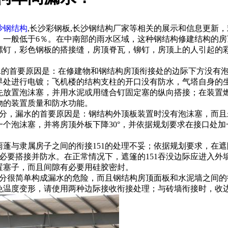
沙钢结构
,长沙彩钢板,长沙钢结构厂家等相关的展示和信息更新
，一般低于6％。在中南部的雨水区域，这种钢结构修建结构的
螺钉，彩色钢板的搭接缝，房顶脊瓦，铆钉，房顶上的人引起的
的首要原因是：在修建物和钢结构房顶衔接处的边际下方没有泡
界处进行电镀；飞机楼的结构支柱的开口没有防水，气塔自身的
置泡沫塞，并用水泥或用缝合钉固定塞的纵向搭接；在装置燃
物的装置质量和防水功能。
，漏水的首要原因是：钢结构外顶板装置时没有泡沫塞，而且未
个泡沫塞，并将房顶外板下降30°，并依据规划要求在接口处加
与隶属房子之间的衔接151的处理不妥；依据规划要求，在遮
有必要搭接并防水。在正常情况下，遮篷的151吞没边际应进入
置塞子，而且间隙有必要用硅胶密封。
很简单构成漏水的危险，而且钢结构房顶面板和水泥墙之间的
免温度变形，请使用两种边际接收衔接处理；与砖墙衔接时，收