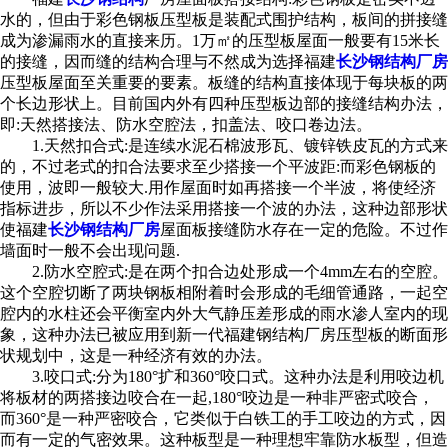
水的，但由于彩色钢板压型板是装配式围护结构，板间的拼接缝
成为渗漏雨水的直接来历。1万㎡的压型板屋面一般要有15米长
的接缝，因而缝的结构合理与不然成为选择福建
长沙钢结构厂房
压型板屋面至关重要的要素。板缝的结构直接体现于每块板的两
个长边形状上。目前国内外有四种压型板边部的接缝结构办法，
即:天然搭接法、防水空腔法，扣盖法、咬口卷边法。
1.天然扣合式:是连续水泥石棉波形瓦、镀锌铁皮瓦的方式来
的，不过老式的扣合法要求至少搭接一个平波距:而彩色钢板的
使用，波即一般较大.用作屋面时如再搭接一个半波，将使经济
指标进步，所以不少作法采用搭接一个波的办法，这种边部形状
使福建
长沙钢结构厂房
屋面板接缝防水存在一定的危险。不过作
墙面时一般不会出现问题.
2.防水空腔式:是在两个扣合边处形成一个4mm左右的空腔。
这个空腔切断了两块钢板相附着时会形成的毛细管通路，一起空
腔内的水柱还会平衡室内外大气静压差形成的雨水渗人室内的现
象，这种办法已被应用到新一代福建钢结构厂房压型板的断面形
状规划中，这是一种经济有效的办法。
3.咬口式:分为180°扩和360°咬口式。这种办法是利用咬边机
将板材的两搭接边咬合在一起,180°咬边是一种非严密式咬合，
而360°是一种严密咬合，它类似于白铁工的手工咬边的方式，因
而有一定的气密效果。这种板型是一种理想牢靠防水板型，但造