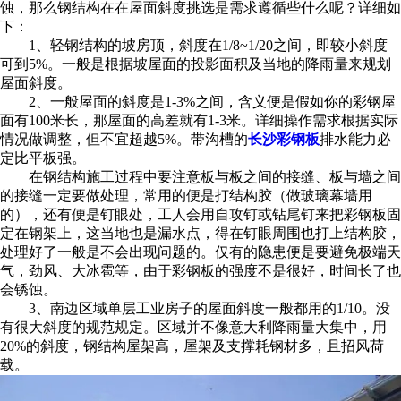
蚀，那么钢结构在在屋面斜度挑选是需求遵循些什么呢？详细如
下：
1、轻钢结构的坡房顶，斜度在1/8~1/20之间，即较小斜度
可到5%。一般是根据坡屋面的投影面积及当地的降雨量来规划
屋面斜度。
2、一般屋面的斜度是1-3%之间，含义便是假如你的彩钢屋
面有100米长，那屋面的高差就有1-3米。详细操作需求根据实际
情况做调整，但不宜超越5%。带沟槽的
长沙彩钢板
排水能力必
定比平板强。
在钢结构施工过程中要注意板与板之间的接缝、板与墙之间
的接缝一定要做处理，常用的便是打结构胶（做玻璃幕墙用
的），还有便是钉眼处，工人会用自攻钉或钻尾钉来把彩钢板固
定在钢架上，这当地也是漏水点，得在钉眼周围也打上结构胶，
处理好了一般是不会出现问题的。仅有的隐患便是要避免极端天
气，劲风、大冰雹等，由于彩钢板的强度不是很好，时间长了也
会锈蚀。
3、南边区域单层工业房子的屋面斜度一般都用的1/10。没
有很大斜度的规范规定。区域并不像意大利降雨量大集中，用
20%的斜度，钢结构屋架高，屋架及支撑耗钢材多，且招风荷
载。