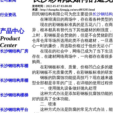
公司新闻
发布时间：2022-05-07 03:00:00
来源：http://changsha.fjtmgjg.cn/news803283.html
田民钢结构有限公司为您主要提供
长沙钢结构
行业资讯
在琳琅满目的商场中，存在着各种类型的
现在的彩钢板标准真的是五花八门，在商场
产品中心
异，根本都具有替代当下其他建材的刚强度，
上时，彩钢板是会焚烧的，但是不会焚烧剧烈
Product
仓库仓库等场所选用此类不合格建材，一旦遇
Center
心一时的廉价，而选取价格过于低价无证小厂
长沙钢结构厂房
在现在的社会中，网络已成为了当下生活中
存在，在建材网络商场中，一向都存在着很多
购商。
长沙钢结构车棚
在彩钢板标准、质量、价格凹凸众多的建材
的彩钢板不光质量优秀，在彩钢板标准的研发
钢板的防腐蚀功能提高技巧？现在越来越多
长沙钢结构库棚
型全部都是非常的广泛，在详细的使用过程傍
一、使用抛丸设备做好抛丸处理
这种方式办法是添加彩钢板抗腐蚀功能的至
长沙钢结构楼梯
好的提高了全体功能。
二、喷漆
这种方式办法是防腐的常见方式办法，能够
长沙钢结构平台