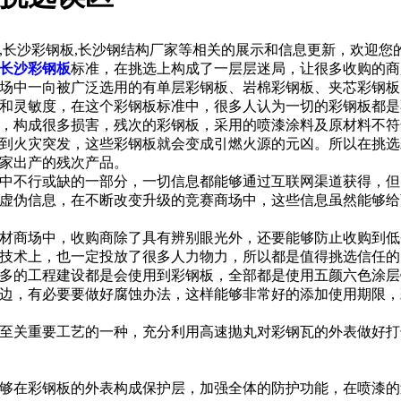
,长沙彩钢板,长沙钢结构厂家等相关的展示和信息更新，欢迎您
长沙彩钢板
标准，在挑选上构成了一层层迷局，让很多收购的商
中一向被广泛选用的有单层彩钢板、岩棉彩钢板、夹芯彩钢板
和灵敏度，在这个彩钢板标准中，很多人认为一切的彩钢板都是不
，构成很多损害，残次的彩钢板，采用的喷漆涂料及原材料不符
到火灾突发，这些彩钢板就会变成引燃火源的元凶。所以在挑选
家出产的残次产品。
不行或缺的一部分，一切信息都能够通过互联网渠道获得，但
虚伪信息，在不断改变升级的竞赛商场中，这些信息虽然能够给
商场中，收购商除了具有辨别眼光外，还要能够防止收购到低
技术上，也一定投放了很多人力物力，所以都是值得挑选信任的
的工程建设都是会使用到彩钢板，全部都是使用五颜六色涂层
边，有必要要做好腐蚀办法，这样能够非常好的添加使用期限，
关重要工艺的一种，充分利用高速抛丸对彩钢瓦的外表做好打
在彩钢板的外表构成保护层，加强全体的防护功能，在喷漆的