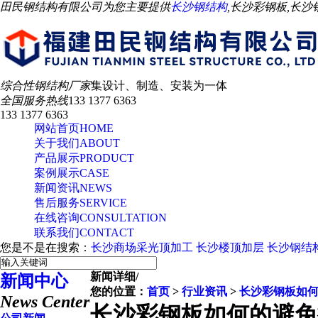
田民钢结构有限公司为您主要提供
长沙钢结构
,长沙彩钢板,长
综合性钢结构厂家
集设计、制造、安装为一体
全国服务热线
133 1377 6363
133 1377 6363
网站首页
HOME
关于我们
ABOUT
产品展示
PRODUCT
案例展示
CASE
新闻资讯
NEWS
售后服务
SERVICE
在线咨询
CONSULTATION
联系我们
CONTACT
您是不是在搜索：
长沙商场采光顶加工
长沙楼顶加层
长沙钢结
新闻详细
/
新闻中心
您的位置：
首页
>
行业资讯
>
长沙彩钢板如
News Center
长沙彩钢板如何的避免