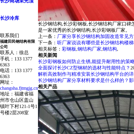
长沙商场采光顶
长沙冷库
长沙钢结构,长沙彩钢板,长沙钢结构厂家口碑
是一家优秀的长沙钢结构,长沙彩钢板厂家。
联系我们
上一条：
厂家分享长沙钢结构加固改造常见方
福建田民钢结构有限
下一条：
听厂家说说有哪些是长沙钢结构楼梯
公司
相关标签：
彩钢板
,
钢结构厂家
,
钢结构
,
联系人：徐总
相关新闻
手机：133 1377
长沙彩钢板如何防止生锈,能提升耐用性的策
6363
全面探讨长沙CZ型钢材的选材与性能特点？
2
电话：133 1377
解析高效制作与精准安装长沙钢结构平台的详
6363
长沙钢结构厂家分享材料要求是什么样的？影
网址：
相关产品
changsha.fjtmgjg.cn
地址：福建省福
州市仓山区盖山
镇叶下村121-1号1
号楼2层208室