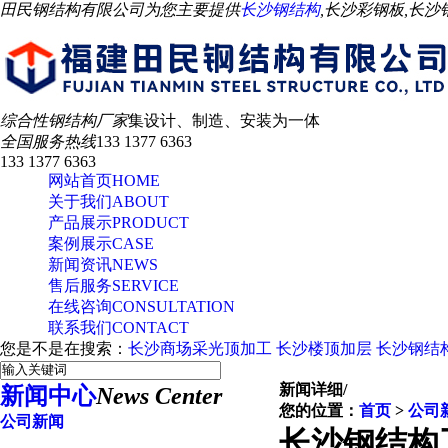
田民钢结构有限公司为您主要提供
长沙钢结构
,长沙彩钢板,长
综合性钢结构厂家
集设计、制造、安装为一体
全国服务热线
133 1377 6363
133 1377 6363
网站首页
HOME
关于我们
ABOUT
产品展示
PRODUCT
案例展示
CASE
新闻资讯
NEWS
售后服务
SERVICE
在线咨询
CONSULTATION
联系我们
CONTACT
您是不是在搜索：
长沙商场采光顶加工
长沙楼顶加层
长沙钢结
新闻详细
/
新闻中心
News Center
您的位置：
首页
>
公司
公司新闻
长沙钢结构