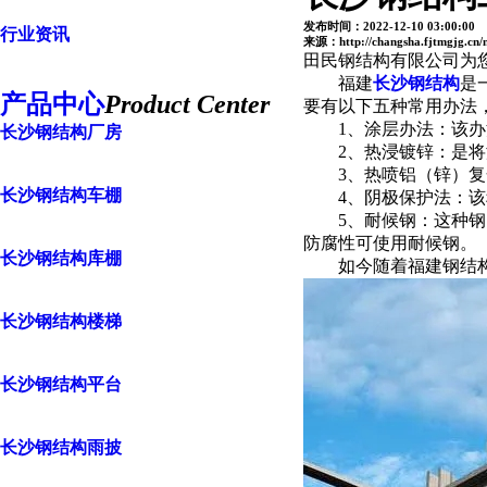
发布时间：2022-12-10 03:00:00
行业资讯
来源：http://changsha.fjtmgjg.cn/
田民钢结构有限公司为
福建
长沙钢结构
是
产品中心
Product Center
要有以下五种常用办法
1、涂层办法：该办法
长沙钢结构厂房
2、热浸镀锌：是将没有
3、热喷铝（锌）复合
长沙钢结构车棚
4、阴极保护法：该种
5、耐候钢：这种钢的
防腐性可使用耐候钢。
长沙钢结构库棚
如今随着福建钢结构工
长沙钢结构楼梯
长沙钢结构平台
长沙钢结构雨披