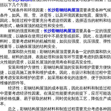
括以下几个方面：
气候条件和环境因素：
长沙彩钢结构屋顶
需要承受各种气候
条件，如风、雨、雪、冰雹等，以及环境因素如地震、腐蚀等。
因此，制造过程中需要充分考虑这些因素，选择适当的材料和结
构形式，确保屋顶的稳定性和安全性。
材料的强度和刚度：
长沙彩钢结构屋顶
需要具备一定的强度
和刚度，以确保在使用过程中不易变形或损坏。因此，在选择材
料时，需要考虑材料的机械性能，如抗拉强度、抗压强度、弹性
模量等，以确保屋顶的结构安全。
防腐和防火性能：彩钢结构屋顶需要具备一定的防腐和防火
性能。材料的选择、表面处理和涂装等环节需要考虑到防腐和防
火性能的需求，以延长屋顶的使用寿命和提高安全性。
安装和维护方便性：彩钢结构屋顶的安装和维护需要方便快
捷，以提高施工效率和维护成本。因此，在设计和制造过程中需
要考虑安装和维护的需求，如采用标准化的连接件、便于拆卸和
维修的部件等。
经济性：彩钢结构屋顶的成本较高，因此在材料和制造过程
中需要考虑经济性因素。在满足性能要求的前提下，应尽可能选
择价格低廉、易于获取的材料，同时优化制造工艺，降低生产成
本。
总之，彩钢结构屋顶的材料和制造过程需要充分考虑各种因