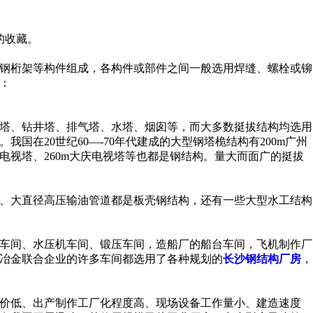
的收藏。
钢桁架等构件组成，各构件或部件之间一般选用焊缝、螺栓或铆
：
塔、钻井塔、排气塔、水塔、烟囱等，而大多数挺拔结构均选用
我国在20世纪60—-70年代建成的大型钢塔桅结构有200m广州
m汕头电视塔、260m大庆电视塔等也都是钢结构。量大而面广的挺拔
、大直径高压输油管道都是板壳钢结构，还有一些大型水工结构
车间、水压机车间、锻压车间，造船厂的船台车间，飞机制作厂
冶金联合企业的许多车间都选用了各种规划的
长沙钢结构厂房
，
价低、出产制作工厂化程度高、现场设备工作量小、建造速度