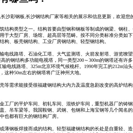
,长沙彩钢板,长沙钢结构厂家等相关的展示和信息更新，欢迎您
筑结构类型之一。结构首要由型钢和钢板等制成的钢梁、钢柱、
用于大型厂房、场馆、超高层等范畴。按不同分类标准分类如下
结构、板壳钢结构、工业厂房钢结构、轻型钢结构。
输电线路塔、石油化工塔、大气监测塔、火箭发射塔、游览嘹望
高的钢结构多功能电视塔，同一类型200～300m的钢塔还有许多。
长江输电线路塔、325m北京环境气候桅杆。1990年完工的212
，这种50m左右的钢塔将广泛神州大地。
壳等需求能接受很福建钢结构大内力及温度急剧改变的高炉结构
金工厂的平炉车间、初轧车间、混铁炉车间，重型机器厂的铸钢
盖、吊车梁等。我国鞍钢、武钢、包钢和上海宝钢等几个闻名的
中也都有巨大的钢结构
厂房。
或薄钢板焊接而成的结构。轻型
福建钢结构
的长处是自重轻、造