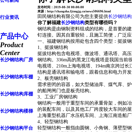
公司新闻
发布时间：2019-08-30 00:00:00
来源：http://changsha.fjtmgjg.cn/news506696.html
田民钢结构有限公司为您主要提供
长沙钢结构
行业资讯
你了解福建
长沙钢结构
类型有哪些吗？
钢结构是由钢制资料组成的结构，是首要的建
产品中心
钉连接。因其自重较轻，且施工简便，广泛应
一、福建钢结构按用处包含四个类型：挺拔钢
Product
1、挺拔钢结构
Center
挺拔结构包含电视塔、微波塔、通讯塔、高压
长沙钢结构厂房
钢结构。336m高的黑龙江电视塔是我国当前很
电视塔、210m上海电视塔、194m南京跨过
结构是通讯塔和输电塔，跟着信息和电力开发
长沙钢结构车棚
2、板壳钢结构
需求密闭的容器，如大型储油库、煤气库、炉
的船闸闸门也是板壳结构。
长沙钢结构库棚
3、工业厂房钢结构
钢结构一般用于重型车间的承重骨架，例如冶
的装配车间，以及其他工厂跨度较大车间的屋
长沙钢结构楼梯
上海重型机器厂水压机车间、上海江南造船厂
4、轻型钢结构
轻型钢结构一般指由圆钢、小角钢、薄壁型钢
长沙钢结构平台