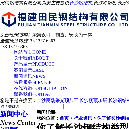
田民钢结构有限公司为您主要提供
长沙钢结构
,长沙彩钢板,长
综合性钢结构厂家
集设计、制造、安装为一体
全国服务热线
133 1377 6363
133 1377 6363
网站首页
HOME
关于我们
ABOUT
产品展示
PRODUCT
案例展示
CASE
新闻资讯
NEWS
售后服务
SERVICE
在线咨询
CONSULTATION
联系我们
CONTACT
您是不是在搜索：
长沙商场采光顶加工
长沙楼顶加层
长沙钢结
新闻详细
/
新闻中心
您的位置：
首页
>
行业资讯
>
你了解长沙钢
News Center
你了解长沙钢结构类型