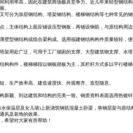
间利用率高，因此在建筑商场极具竞争力。近几年来轻型钢结构
展。
又可分为加层钢结构、塔架钢结构、楼梯钢结构等七种常见的钢
点，主体结构上面应铺设压型钢板，再铺设钢筋，与原结构周边
薄壁型钢结构或组合梁构成。选用
福建钢结构
构件质量较轻，便
塔架用处广泛，可用于工厂烟囱的支撑、大型建筑物支撑、水塔
结构构件，楼梯梯段以钢板踏板为主，其栏杆方式多以平行楼梯
短、生产效率高、建造速度快、外观整齐、造型随意。
构新颖、到达建筑和结构的完美一致。钢质资料表面选用热镀锌
防水保温层及女儿墙)上新浇筑钢筋混凝土卧梁，将钢层架与原
通风及装饰的效果。
，希望对大家有所帮助！