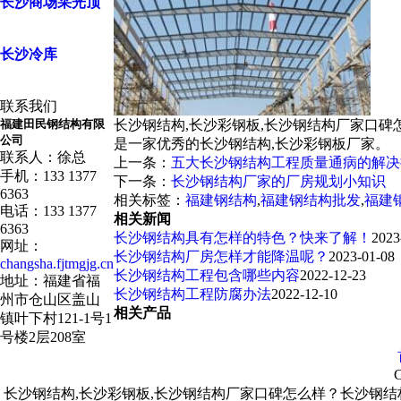
长沙商场采光顶
长沙冷库
联系我们
福建田民钢结构有限
长沙钢结构,长沙彩钢板,长沙钢结构厂家口碑
公司
是一家优秀的长沙钢结构,长沙彩钢板厂家。
联系人：徐总
上一条：
五大长沙钢结构工程质量通病的解决
手机：133 1377
下一条：
长沙钢结构厂家的厂房规划小知识
6363
相关标签：
福建钢结构
,
福建钢结构批发
,
福建
电话：133 1377
相关新闻
6363
长沙钢结构具有怎样的特色？快来了解！
2023
网址：
长沙钢结构厂房怎样才能降温呢？
2023-01-08
changsha.fjtmgjg.cn
长沙钢结构工程包含哪些内容
2022-12-23
地址：福建省福
长沙钢结构工程防腐办法
2022-12-10
州市仓山区盖山
相关产品
镇叶下村121-1号1
号楼2层208室
C
长沙钢结构,长沙彩钢板,长沙钢结构厂家口碑怎么样？长沙钢结