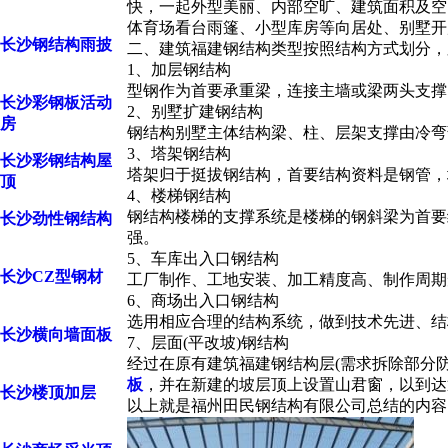
快，一起外型美丽、内部空旷、建筑面积及空
体育场看台雨篷、小型库房等向居处、别墅开
长沙钢结构雨披
二、建筑
福建钢结构
类型按照结构方式划分，
1、加层钢结构
型钢作为首要承重梁，连接主墙或梁两头支撑
长沙彩钢板活动
2、别墅扩建钢结构
房
钢结构别墅主体结构梁、柱、层架支撑由冷弯
3、塔架钢结构
长沙彩钢结构屋
塔架归于挺拔钢结构，首要结构资料是钢管，
顶
4、楼梯钢结构
钢结构楼梯的支撑系统是楼梯的钢斜梁为首要
长沙劲性钢结构
强。
5、车库出入口钢结构
长沙CZ型钢材
工厂制作、工地安装、加工精度高、制作周期
6、商场出入口钢结构
选用相应合理的结构系统，做到技术先进、结
长沙横向墙面板
7、层面(平改坡)钢结构
经过在原有建筑
福建钢结构
层(需求拆除部分
板
，并在新建的坡层顶上设置山君窗，以到达
长沙楼顶加层
以上就是福州田民钢结构有限公司总结的内容